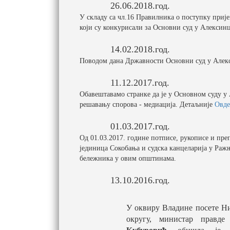
26.06.2018.год.
У складу са чл.16 Правилника о поступку прије
који су конкурисали за Основни суд у Алексин
14.02.2018.год.
Поводом дана Државности Основни суд у Алекси
11.12.2017.год.
Обавештавамо странке да је у Основном суду у
решавању спорова - медиација. Детаљније
Овде
01.03.2017.год.
Од 01.03.2017. године потписе, рукописе и пре
јединица Сокобања и судска канцеларија у Раж
бележника у овим општинама.
13.10.2016.год.
У оквиру Владине посете 
округу, министар правд