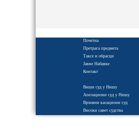
Почетна
Претрага предмета
Таксе и обрасци
Јавне Набавке
Контакт
Виши суд у Нишу
Апелациони суд у Нишу
Врховни касациони суд
Високи савет судства
Министарство правде Републ
Основни суд у Алексинцу, сва права задржана