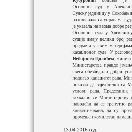
Кубуровић
обишла је д
Основни суд у Алекси
Судску јединицу у Сокобањи 
разговарала са управама суд
је указала на веома добре рез
Основног суда у Алексинцу
судије имају велики број р
предмета у свим материјама
касационог суда. У разгов
Небојшом Цолићем
, минист
Министарства правде јачањ
свега обезбедили добри усл
подигао капацитет рада. Мин
показао да заједнички са М
услови рада. Председник
захвалио се Министарству 
наводећи да се тренутно ра
климатизована, да су про
промењен комплетан намешта
13.04.2016.год.