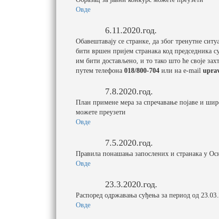
Овде
6.11.2020.год.
Обавештавају се странке, да због тренутне сит
бити вршен пријем странака код председника су
им бити достављено, и то тако што ће своје за
путем телефона
018/800-704
или на e-mail
uprav
7.8.2020.год.
План примене мера за спречавање појаве и шир
можете преузети
Овде
7.5.2020.год.
Правила понашања запослених и странака у Ос
Овде
23.3.2020.год.
Распоред одржавања суђења за период од 23.03.
Овде