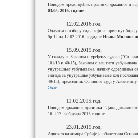
Поводом предстојећих празника државног и вер
03.05. 2016. године
12.02.2016.год.
Одлуком о избору сидја који се први пут бирај
бр.12 од 12.02.2016. годидне
Ивана Милошев
15.09.2015.год.
У складу са Законом и уређењу судова ("Сл. гласн
101/13 и 40/15), Законом о заштити узбуњивача
унутрашњег узбуњивања, начину одређивања ов
значаја за унутрашње узбуњивање код послодавц
49/15), председник Основног суда у Алексинцу
Овде
11.02.2015.год.
Поводом државног празника ’’Дана државности
16. i 17. фебруара 2015 године.
23.01.2015.год.
Адвокатска комора Србије је обавестила Основн