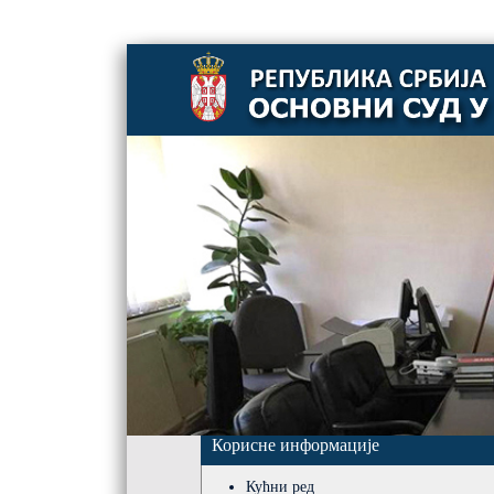
Корисне информације
Почетна
Претрага предмета
Кућни ред