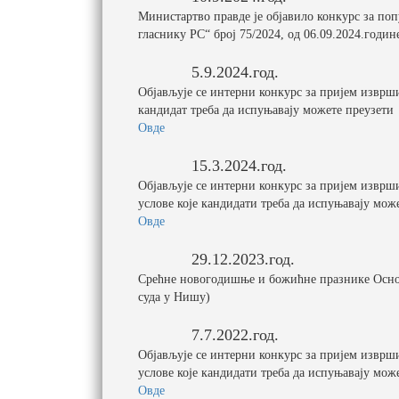
Министартво правде је објавило конкурс за по
гласнику РС“ број 75/2024, од 06.09.2024.годин
5.9.2024.год.
Објављује се интерни конкурс за пријем изврш
кандидат треба да испуњавају можете преузети
Овде
15.3.2024.год.
Објављује се интерни конкурс за пријем изврш
услове које кандидати треба да испуњавају мож
Овде
29.12.2023.год.
Срећне новогодишње и божићне празнике Осно
суда у Нишу)
7.7.2022.год.
Објављује се интерни конкурс за пријем изврш
услове које кандидати треба да испуњавају мож
Овде