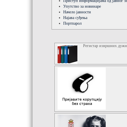
Приступ информацијама од јавног зн
Упутство за новинаре
Начело јавности
Најава суђења
Портпарол
Регистар извршних дуж